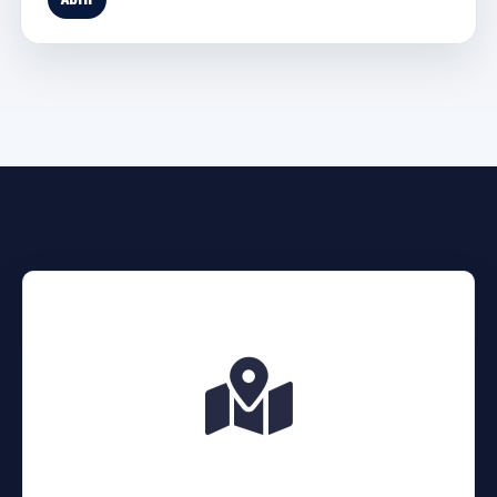
Vila Velha - ES
Av. Dr. Olívio Lira, 1557, bairro Divino Espírito
Santo, Vila Velha - ES.
CEP. 29100-450
ONDE ESTAMOS?