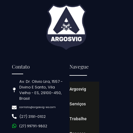
Contato
Navegue
Av. Dr. Olivio Lira, 1557 -
Divino E Santo, Vila
Argosvig
Velha - ES, 29100-450,
Brasil
Serviços
contato@argosvig-es.com
(27) 3191-0102
Trabalhe
(27) 99791-9802